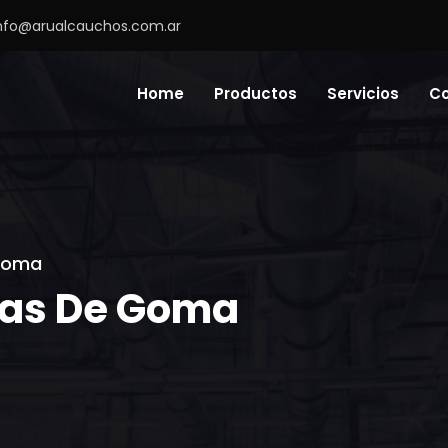
nfo@arualcauchos.com.ar
Home
Productos
Servicios
C
 goma
tas De Goma